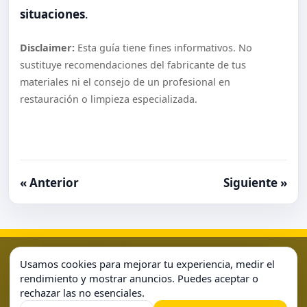
situaciones
.
Disclaimer:
Esta guía tiene fines informativos. No
sustituye recomendaciones del fabricante de tus
materiales ni el consejo de un profesional en
restauración o limpieza especializada.
« Anterior
Siguiente »
Aviso Legal
Condiciones de Uso
Contacto
Home
Usamos cookies para mejorar tu experiencia, medir el
Política de Cookies
Política de Privacidad
Sample Page
rendimiento y mostrar anuncios. Puedes aceptar o
rechazar las no esenciales.
Sample Page