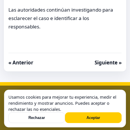
Las autoridades continúan investigando para
esclarecer el caso e identificar a los
responsables.
« Anterior
Siguiente »
Aviso Legal
Condiciones de Uso
Contacto
Home
Usamos cookies para mejorar tu experiencia, medir el
Política de Cookies
Política de Privacidad
Sample Page
rendimiento y mostrar anuncios. Puedes aceptar o
rechazar las no esenciales.
Sample Page
Rechazar
Aceptar
© 2026 . Todos los derechos reservados.