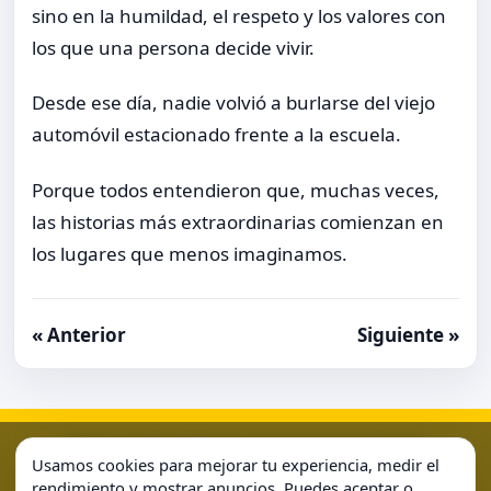
sino en la humildad, el respeto y los valores con
los que una persona decide vivir.
Desde ese día, nadie volvió a burlarse del viejo
automóvil estacionado frente a la escuela.
Porque todos entendieron que, muchas veces,
las historias más extraordinarias comienzan en
los lugares que menos imaginamos.
« Anterior
Siguiente »
Aviso Legal
Condiciones de Uso
Contacto
Home
Usamos cookies para mejorar tu experiencia, medir el
Política de Cookies
Política de Privacidad
Sample Page
rendimiento y mostrar anuncios. Puedes aceptar o