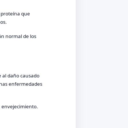
 proteína que
sos.
ón normal de los
te al daño causado
lgunas enfermedades
l envejecimiento.