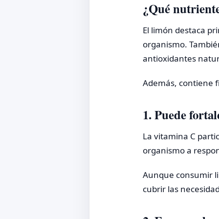
¿Qué nutriente
El limón destaca pr
organismo. También 
antioxidantes natur
Además, contiene fi
1. Puede forta
La vitamina C parti
organismo a respond
Aunque consumir lim
cubrir las necesidad