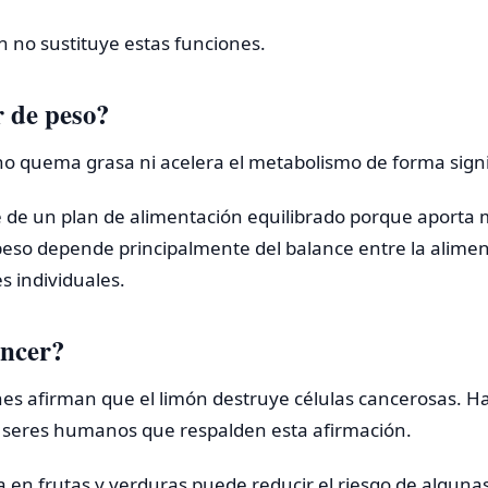
 no sustituye estas funciones.
 de peso?
o no quema grasa ni acelera el metabolismo de forma signi
 de un plan de alimentación equilibrado porque aporta m
peso depende principalmente del balance entre la aliment
es individuales.
áncer?
nes afirman que el limón destruye células cancerosas. 
n seres humanos que respalden esta afirmación.
ca en frutas y verduras puede reducir el riesgo de algu