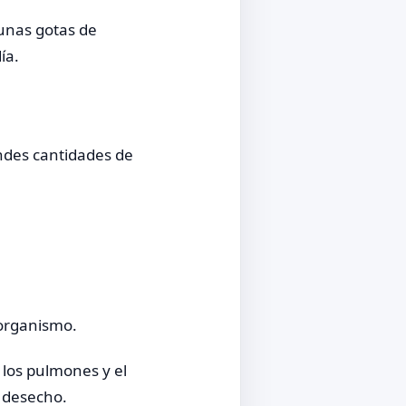
unas gotas de
ía.
ndes cantidades de
 organismo.
 los pulmones y el
 desecho.