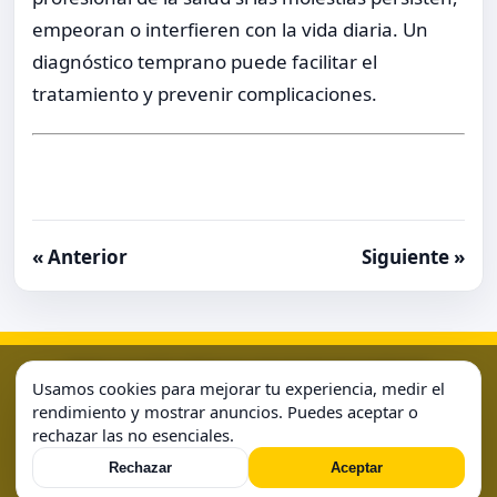
empeoran o interfieren con la vida diaria. Un
diagnóstico temprano puede facilitar el
tratamiento y prevenir complicaciones.
« Anterior
Siguiente »
Aviso Legal
Condiciones de Uso
Contacto
Home
Usamos cookies para mejorar tu experiencia, medir el
Política de Cookies
Política de Privacidad
Sample Page
rendimiento y mostrar anuncios. Puedes aceptar o
rechazar las no esenciales.
Sample Page
Rechazar
Aceptar
© 2026 . Todos los derechos reservados.