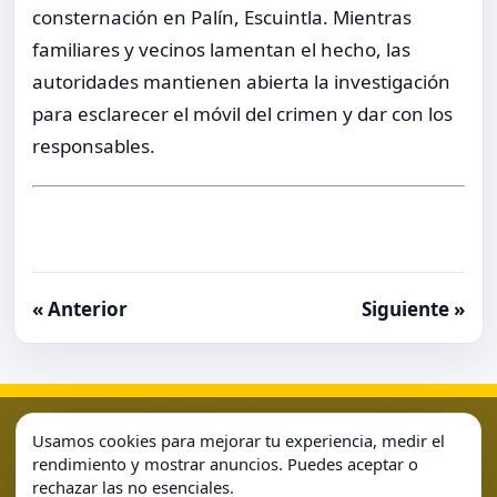
consternación en Palín, Escuintla. Mientras
familiares y vecinos lamentan el hecho, las
autoridades mantienen abierta la investigación
para esclarecer el móvil del crimen y dar con los
responsables.
« Anterior
Siguiente »
Aviso Legal
Condiciones de Uso
Contacto
Home
Usamos cookies para mejorar tu experiencia, medir el
Política de Cookies
Política de Privacidad
Sample Page
rendimiento y mostrar anuncios. Puedes aceptar o
rechazar las no esenciales.
Sample Page