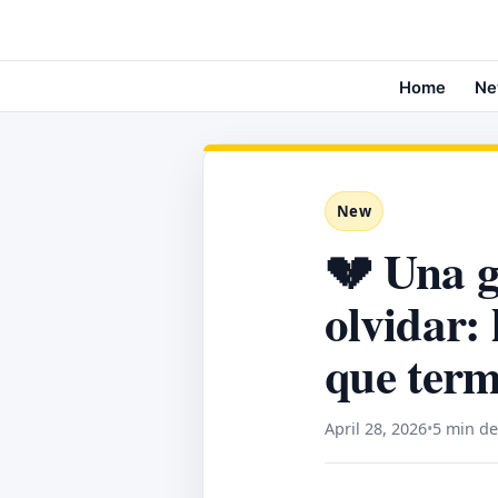
Home
Ne
New
💔 Una g
olvidar:
que term
April 28, 2026
•
5 min de