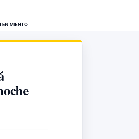
TENIMIENTO
á
 noche