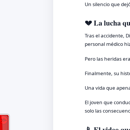
Un silencio que dej
💔 La lucha q
Tras el accidente, D
personal médico hizo
Pero las heridas e
Finalmente, su histo
Una vida que apena
El joven que conduc
solo las consecuenc
📱 El video qu