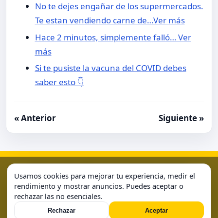
No te dejes engañar de los supermercados.
Te estan vendiendo carne de…Ver más
Hace 2 minutos, simplemente falló… Ver
más
Si te pusiste la vacuna del COVID debes
saber esto 👇
« Anterior
Siguiente »
Aviso Legal
Condiciones de Uso
Contacto
Home
Usamos cookies para mejorar tu experiencia, medir el
Política de Cookies
Política de Privacidad
Sample Page
rendimiento y mostrar anuncios. Puedes aceptar o
rechazar las no esenciales.
Sample Page
Rechazar
Aceptar
© 2026 . Todos los derechos reservados.