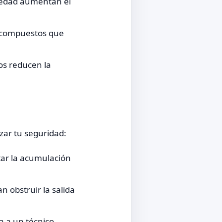
iedad aumentan el
y compuestos que
os reducen la
izar tu seguridad:
tar la acumulación
n obstruir la salida
ma a un técnico