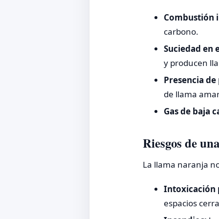
Combustión i
carbono.
Suciedad en 
y producen ll
Presencia de p
de llama amari
Gas de baja c
Riesgos de una
La llama naranja no
Intoxicación
espacios cerra