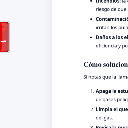
Incendios:
la 
riesgo de que 
Contaminació
irritan los pul
Daños a los e
eficiencia y pu
Cómo solucion
Si notas que la lla
Apaga la estuf
de gases pelig
Limpia el qu
del gas.
Revisa la mezc