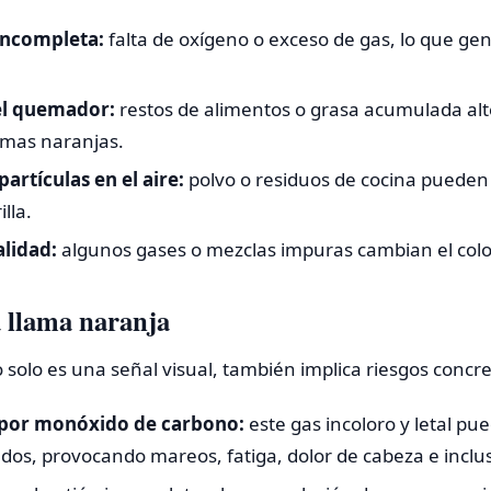
ncompleta:
falta de oxígeno o exceso de gas, lo que g
el quemador:
restos de alimentos o grasa acumulada al
amas naranjas.
artículas en el aire:
polvo o residuos de cocina pueden
lla.
alidad:
algunos gases o mezclas impuras cambian el color
 llama naranja
 solo es una señal visual, también implica riesgos concre
 por monóxido de carbono:
este gas incoloro y letal p
dos, provocando mareos, fatiga, dolor de cabeza e inclu