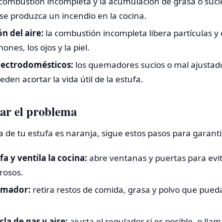
combustión incompleta y la acumulación de grasa o suc
se produzca un incendio en la cocina.
n del aire:
la combustión incompleta libera partículas 
mones, los ojos y la piel.
lectrodomésticos:
los quemadores sucios o mal ajustad
eden acortar la vida útil de la estufa.
ar el problema
ma de tu estufa es naranja, sigue estos pasos para garant
a y ventila la cocina:
abre ventanas y puertas para evi
rosos.
emador:
retira restos de comida, grasa y polvo que pueda
la de gas y aire:
ajusta el regulador si es posible, o lla