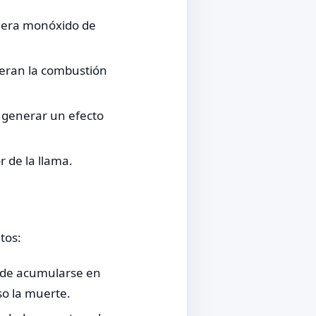
enera monóxido de
teran la combustión
 generar un efecto
 de la llama.
tos:
uede acumularse en
so la muerte.