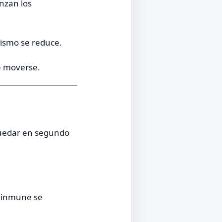
nzan los
lismo se reduce.
e moverse.
quedar en segundo
a inmune se