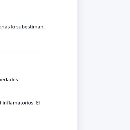
onas lo subestiman.
piedades
iinflamatorios. El