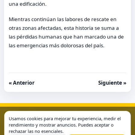
una edificación.
Mientras continúan las labores de rescate en
otras zonas afectadas, esta historia se suma a
las pérdidas humanas que han marcado una de
las emergencias más dolorosas del país.
« Anterior
Siguiente »
Aviso Legal
Condiciones de Uso
Contacto
Home
Usamos cookies para mejorar tu experiencia, medir el
Política de Cookies
Política de Privacidad
Sample Page
rendimiento y mostrar anuncios. Puedes aceptar o
rechazar las no esenciales.
Sample Page