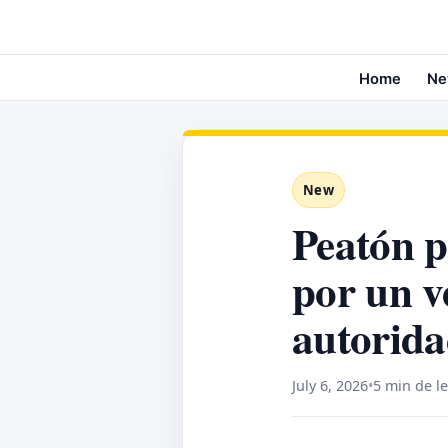
Home
Ne
New
Peatón p
por un v
autorida
July 6, 2026
•
5 min de l