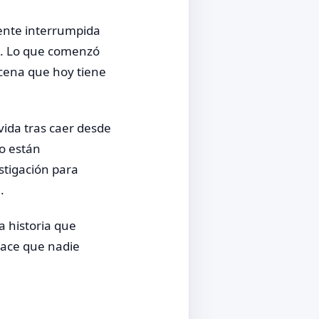
mente interrumpida
s. Lo que comenzó
cena que hoy tiene
vida tras caer desde
no están
stigación para
.
a historia que
lace que nadie