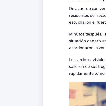
De acuerdo con vers
residentes del sec
escucharon el fuer
Minutos después, la 
situación generó u
acordonaron la zona
Los vecinos, visibl
salieron de sus hog
rápidamente tomó el