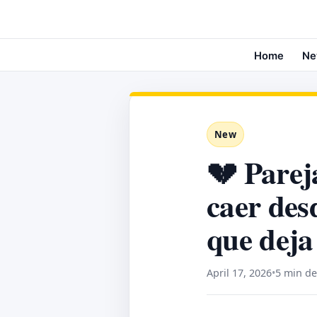
Home
Ne
New
💔 Parej
caer des
que deja
April 17, 2026
•
5 min de