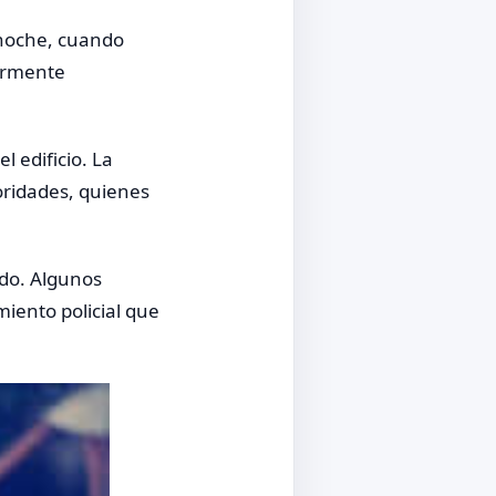
 noche, cuando
iormente
l edificio. La
oridades, quienes
ndo. Algunos
miento policial que