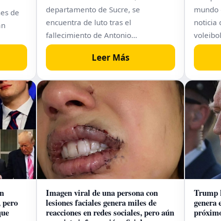
departamento de Sucre, se
mundo d
nes de
encuentra de luto tras el
noticia 
an
fallecimiento de Antonio…
voleibo
Leer Más
on
Imagen viral de una persona con
Trump h
 pero
lesiones faciales genera miles de
genera 
que
reacciones en redes sociales, pero aún
próximo