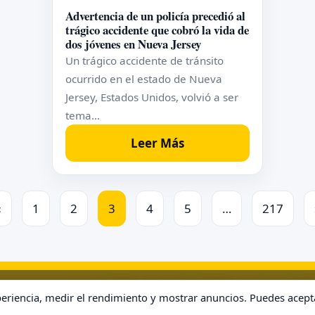
Advertencia de un policía precedió al
trágico accidente que cobró la vida de
dos jóvenes en Nueva Jersey
Un trágico accidente de tránsito
ocurrido en el estado de Nueva
Jersey, Estados Unidos, volvió a ser
tema…
Leer Más
«
1
2
3
4
5
…
217
de Uso
Contacto
Home
Política de Cookies
Política de Privacidad
S
riencia, medir el rendimiento y mostrar anuncios. Puedes acept
© 2026 . Todos los derechos reservados.