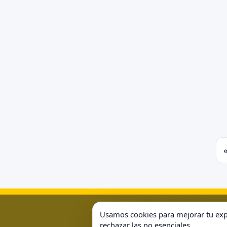
Posts pagination
Aviso Legal
Condiciones 
Usamos cookies para mejorar tu expe
rechazar las no esenciales.