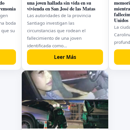
ado
una joven hallada sin vida en su
memoria
eremonia
vivienda en San José de las Matas
mientra
falleci
agen
Las autoridades de la provincia
Unidos
na boda
Santiago investigan las
La ciud
 que su
circunstancias que rodean el
Carolina
fallecimiento de una joven
profund
identificada como…
Leer Más