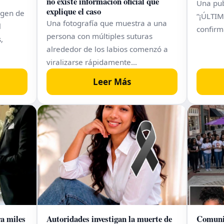
no existe información oficial que
Una pub
explique el caso
agen de
“¡ÚLTI
Una fotografía que muestra a una
l
confirm
persona con múltiples suturas
,
alrededor de los labios comenzó a
viralizarse rápidamente…
Leer Más
ra miles
Autoridades investigan la muerte de
Comunid