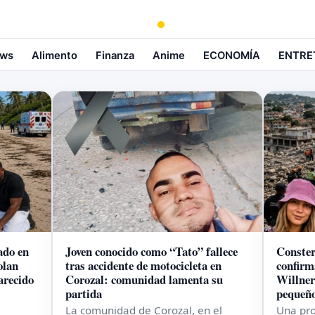
ws
Alimento
Finanza
Anime
ECONOMÍA
ENTRE
ado en
Joven conocido como “Tato” fallece
Conster
olan
tras accidente de motocicleta en
confirm
arecido
Corozal: comunidad lamenta su
Willner
partida
pequeño
La comunidad de Corozal, en el
Una pro