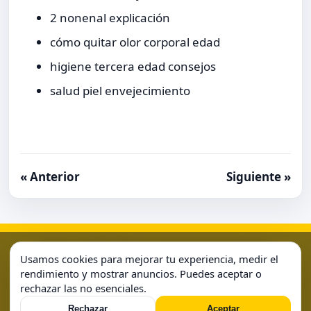
2 nonenal explicación
cómo quitar olor corporal edad
higiene tercera edad consejos
salud piel envejecimiento
« Anterior
Siguiente »
Aviso Legal
Condiciones de Uso
Contacto
Home
Usamos cookies para mejorar tu experiencia, medir el
Política de Cookies
Política de Privacidad
Sample Page
rendimiento y mostrar anuncios. Puedes aceptar o
rechazar las no esenciales.
Sample Page
Rechazar
Aceptar