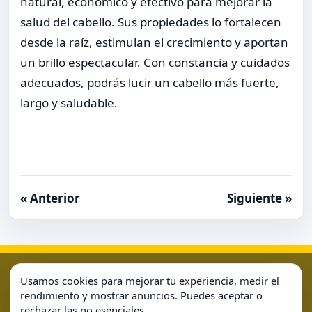
natural, económico y efectivo para mejorar la
salud del cabello. Sus propiedades lo fortalecen
desde la raíz, estimulan el crecimiento y aportan
un brillo espectacular. Con constancia y cuidados
adecuados, podrás lucir un cabello más fuerte,
largo y saludable.
« Anterior
Siguiente »
Aviso Legal
Condiciones de Uso
Contacto
Home
Usamos cookies para mejorar tu experiencia, medir el
Política de Cookies
Política de Privacidad
Sample Page
rendimiento y mostrar anuncios. Puedes aceptar o
rechazar las no esenciales.
Sample Page