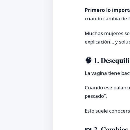
Primero lo import
cuando cambia de f
Muchas mujeres se p
explicación… y solu
🧠 1. Desequil
La vagina tiene bac
Cuando ese balance 
pescado”.
Esto suele conocer
🍬 2. Cambios 