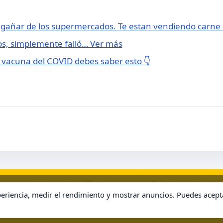
ngañar de los supermercados. Te estan vendiendo carn
s, simplemente falló… Ver más
la vacuna del COVID debes saber esto 👇
de Uso
Contacto
Home
Política de Cookies
Política de Privacidad
S
riencia, medir el rendimiento y mostrar anuncios. Puedes acept
© 2026 . Todos los derechos reservados.