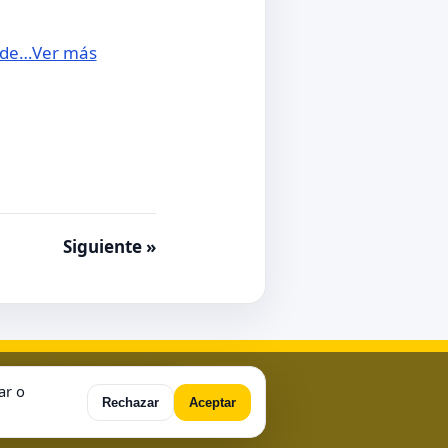
e de…Ver más
Siguiente »
ample Page
Sample Page
ar o
Rechazar
Aceptar