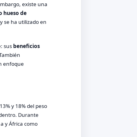
 embargo, existe una
 o hueso de
y se ha utilizado en
e: sus
beneficios
 También
un enfoque
 13% y 18% del peso
r dentro. Durante
na y África como