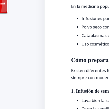
En la medicina popul
Infusiones par
Polvo seco co
Cataplasmas p
Uso cosmético 
Cómo preparar 
Existen diferentes
siempre con moder
1. Infusión de sem
Lava bien la s
Corta la semil