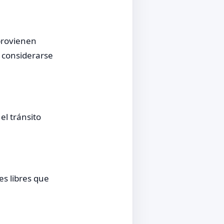
provienen
n considerarse
el tránsito
es libres que