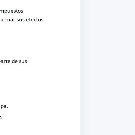
compuestos
nfirmar sus efectos
parte de sus
lpa.
s.