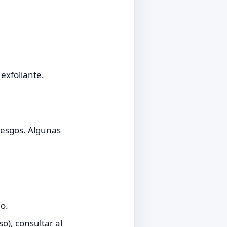
 exfoliante.
iesgos. Algunas
o.
o), consultar al