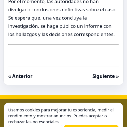
Por el momento, las autoridades no han
divulgado conclusiones definitivas sobre el caso.
Se espera que, una vez concluya la
investigación, se haga público un informe con
los hallazgos y las decisiones correspondientes.
« Anterior
Siguiente »
Aviso Legal
Condiciones de Uso
Contacto
Home
Usamos cookies para mejorar tu experiencia, medir el
Política de Cookies
Política de Privacidad
Sample Page
rendimiento y mostrar anuncios. Puedes aceptar o
rechazar las no esenciales.
Sample Page