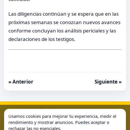
Las diligencias continúan y se espera que en las
próximas semanas se conozcan nuevos avances
conforme concluyan los análisis periciales y las
declaraciones de los testigos.
« Anterior
Siguiente »
Aviso Legal
Condiciones de Uso
Contacto
Home
Usamos cookies para mejorar tu experiencia, medir el
Política de Cookies
Política de Privacidad
Sample Page
rendimiento y mostrar anuncios. Puedes aceptar o
rechazar las no esenciales.
Sample Page