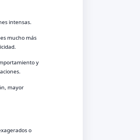
nes intensas.
, es mucho más
icidad.
omportamiento y
caciones.
ión, mayor
s exagerados o