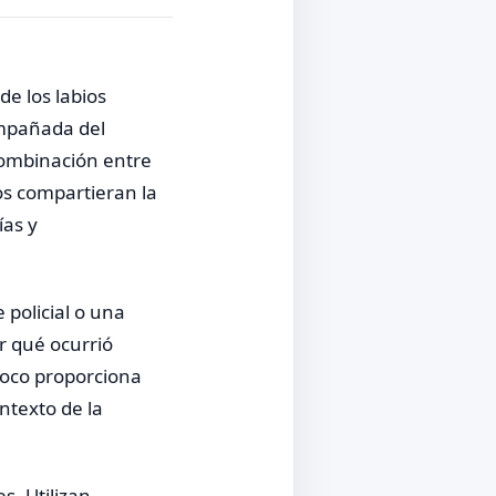
e los labios
ompañada del
combinación entre
os compartieran la
ías y
policial o una
r qué ocurrió
poco proporciona
ntexto de la
s. Utilizan