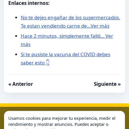
Enlaces internos:
No te dejes engañar de los supermercados.
Te estan vendiendo carne de…Ver más
Hace 2 minutos, simplemente falló… Ver
más
Si te pusiste la vacuna del COVID debes
saber esto 👇
« Anterior
Siguiente »
Aviso Legal
Condiciones de Uso
Contacto
Home
Usamos cookies para mejorar tu experiencia, medir el
Política de Cookies
Política de Privacidad
Sample Page
rendimiento y mostrar anuncios. Puedes aceptar o