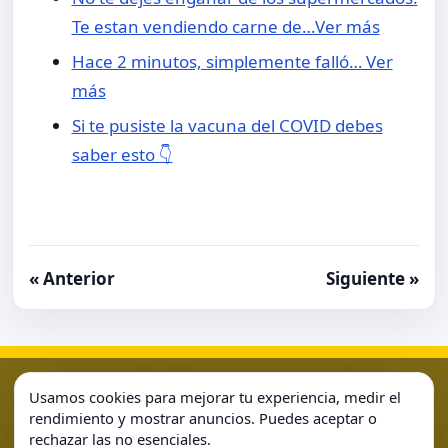
Te estan vendiendo carne de…Ver más
Hace 2 minutos, simplemente falló… Ver
más
Si te pusiste la vacuna del COVID debes
saber esto 👇
« Anterior
Siguiente »
Aviso Legal
Condiciones de Uso
Contacto
Home
Usamos cookies para mejorar tu experiencia, medir el
Política de Cookies
Política de Privacidad
Sample Page
rendimiento y mostrar anuncios. Puedes aceptar o
rechazar las no esenciales.
Sample Page