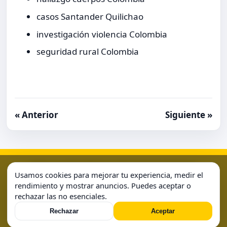
casos Santander Quilichao
investigación violencia Colombia
seguridad rural Colombia
« Anterior
Siguiente »
Aviso Legal
Condiciones de Uso
Contacto
Home
Usamos cookies para mejorar tu experiencia, medir el
Política de Cookies
Política de Privacidad
Sample Page
rendimiento y mostrar anuncios. Puedes aceptar o
rechazar las no esenciales.
Sample Page
Rechazar
Aceptar
© 2026 . Todos los derechos reservados.