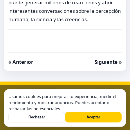
puede generar millones de reacciones y abrir
interesantes conversaciones sobre la percepción
humana, la ciencia y las creencias.
« Anterior
Siguiente »
Aviso Legal
Condiciones de Uso
Contacto
Home
Usamos cookies para mejorar tu experiencia, medir el
Política de Cookies
Política de Privacidad
Sample Page
rendimiento y mostrar anuncios. Puedes aceptar o
rechazar las no esenciales.
Sample Page
Rechazar
Aceptar
© 2026 . Todos los derechos reservados.