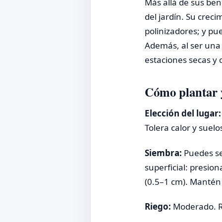
Más allá de sus bene
del jardín. Su creci
polinizadores; y pu
Además, al ser una
estaciones secas y
Cómo plantar y
Elección del lugar:
Tolera calor y suel
Siembra:
Puedes se
superficial: presion
(0.5–1 cm). Mantén
Riego:
Moderado. Re