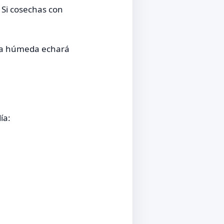
 Si cosechas con
rra húmeda echará
ía: