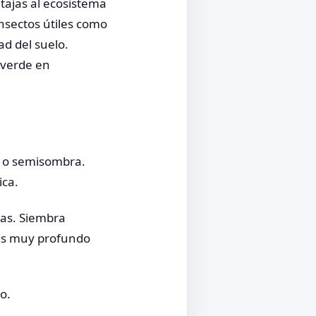
ntajas al ecosistema
insectos útiles como
d del suelo.
 verde en
ol o semisombra.
ica.
tas. Siembra
rres muy profundo
o.