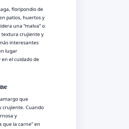
aga, floripondio de
n patios, huertos y
idera una “malva” o
textura crujiente y
 más interesantes
un lugar
y en el cuidado de
rne
e amargo que
y crujiente. Cuando
arnosa y
a que la carne” en