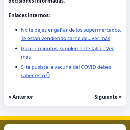
decisiones informadas.
Enlaces internos:
No te dejes engañar de los supermercados.
Te estan vendiendo carne de…Ver más
Hace 2 minutos, simplemente falló… Ver
más
Si te pusiste la vacuna del COVID debes
saber esto 👇
« Anterior
Siguiente »
Aviso Legal
Condiciones de Uso
Contacto
Home