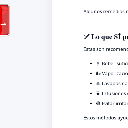
Algunos remedios n
✅ Lo que SÍ p
Estas son recomend
💧 Beber sufic
🌬️ Vaporizaci
🧂 Lavados nas
🍵 Infusiones 
🚫 Evitar irri
Estos métodos ayuda