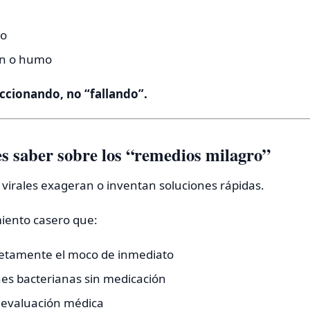
co
n o humo
ccionando, no “fallando”.
s saber sobre los “remedios milagro”
virales exageran o inventan soluciones rápidas.
miento casero que:
etamente el moco de inmediato
nes bacterianas sin medicación
 evaluación médica