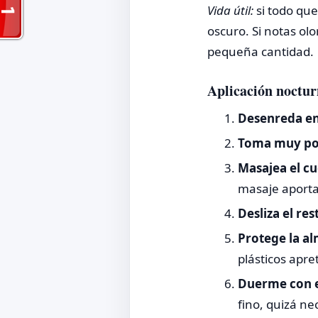
Vida útil:
si todo que
oscuro. Si notas ol
pequeña cantidad.
Aplicación noctur
Desenreda en
Toma muy po
Masajea el c
masaje aporta 
Desliza el res
Protege la a
plásticos apre
Duerme con e
fino, quizá ne