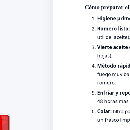
Cómo preparar el 
Higiene prim
Romero listo:
útil del aceite
Vierte aceite
hojas).
Método rápid
fuego muy baj
romero.
Enfriar y rep
48 horas más 
Colar:
filtra 
un frasco limp