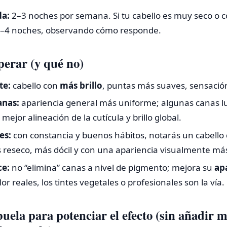
da:
2–3 noches por semana. Si tu cabello es muy seco o c
3–4 noches, observando cómo responde.
erar (y qué no)
te:
cabello con
más brillo
, puntas más suaves, sensación
anas:
apariencia general más uniforme; algunas canas 
mejor alineación de la cutícula y brillo global.
es:
con constancia y buenos hábitos, notarás un cabello
 reseco, más dócil y con una apariencia visualmente má
ce:
no “elimina” canas a nivel de pigmento; mejora su
ap
or reales, los tintes vegetales o profesionales son la vía.
buela para potenciar el efecto (sin añadir 