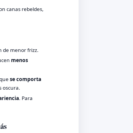
on canas rebeldes,
 de menor frizz.
lucen
menos
 que
se comporta
s oscura.
ariencia
. Para
más