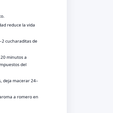
to.
ad reduce la vida
–2 cucharaditas de
–20 minutos a
ompuestos del
s, deja macerar 24–
n aroma a romero en