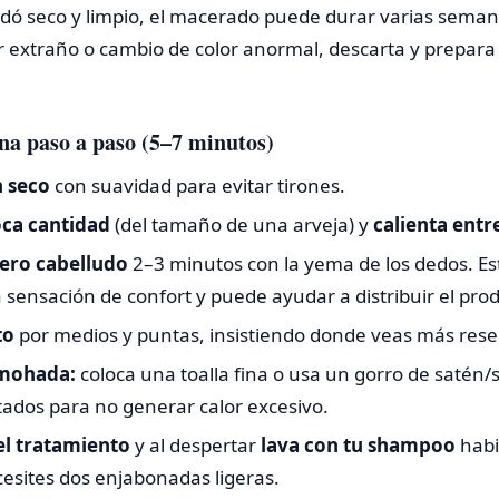
dó seco y limpio, el macerado puede durar varias semana
or extraño o cambio de color anormal, descarta y prepar
na paso a paso (5–7 minutos)
 seco
con suavidad para evitar tirones.
ca cantidad
(del tamaño de una arveja) y
calienta entr
uero cabelludo
2–3 minutos con la yema de los dedos. Est
sensación de confort y puede ayudar a distribuir el pro
to
por medios y puntas, insistiendo donde veas más res
lmohada:
coloca una toalla fina o usa un gorro de satén/s
tados para no generar calor excesivo.
l tratamiento
y al despertar
lava con tu shampoo
habit
cesites dos enjabonadas ligeras.