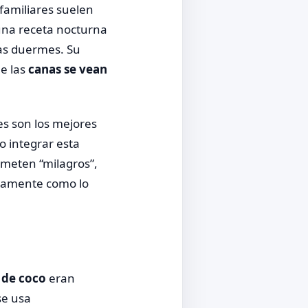
 familiares suelen
una receta nocturna
ras duermes. Su
ue las
canas se vean
es son los mejores
o integrar esta
ometen “milagros”,
ctamente como lo
 de coco
eran
se usa