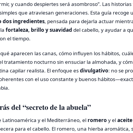
rmir, y cuando despiertes será asombroso”. Las historias
simples que atraviesan generaciones. Esta guía recoge 
o dos ingredientes
, pensada para dejarla actuar mient
 la
fortaleza, brillo y suavidad
del cabello, y ayudar a q
on el tiempo.
ué aparecen las canas, cómo influyen los hábitos, cuál
 el tratamiento nocturno sin ensuciar la almohada, y cóm
ina capilar realista. El enfoque es
divulgativo
: no se pr
 coherentes con el uso constante y buenos hábitos—exa
bia.
rás del “secreto de la abuela”
 Latinoamérica y el Mediterráneo, el
romero
y el
aceite
ecera para el cabello. El romero, una hierba aromática, 