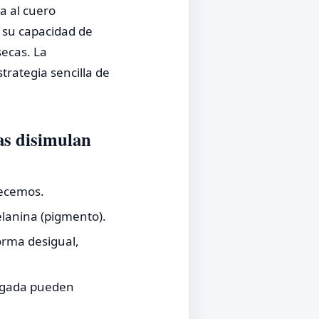
a al cuero
y su capacidad de
secas. La
rategia sencilla de
as disimulan
necemos.
lanina (pigmento).
forma desigual,
ongada pueden