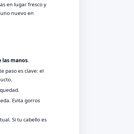
s en lugar fresco y
a uno nuevo en
e las manos
.
e paso es clave: el
ducto.
equedad.
eda. Evita gorros
ual. Si tu cabello es