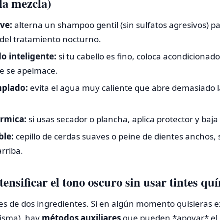
la mezcla)
ve:
alterna un shampoo gentil (sin sulfatos agresivos) pa
 del tratamiento nocturno.
o inteligente:
si tu cabello es fino, coloca acondicionad
ue se apelmace.
plado:
evita el agua muy caliente que abre demasiado la
érmica:
si usas secador o plancha, aplica protector y baja
le:
cepillo de cerdas suaves o peine de dientes anchos,
rriba.
tensificar el tono oscuro sin usar tintes qu
 es de dos ingredientes. Si en algún momento quisieras
misma), hay
métodos auxiliares
que pueden *apoyar* el e