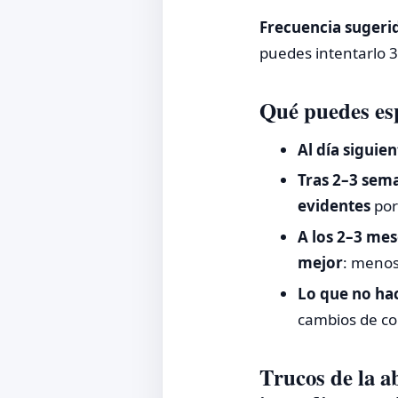
Frecuencia sugeri
puedes intentarlo 
Qué puedes esp
Al día siguien
Tras 2–3 sem
evidentes
por 
A los 2–3 mes
mejor
: menos
Lo que no ha
cambios de col
Trucos de la a