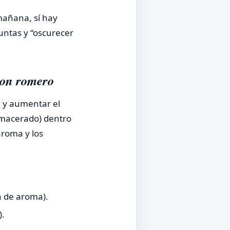
mañana, sí hay
 puntas y “oscurecer
con romero
ón y aumentar el
macerado) dentro
aroma y los
a de aroma).
).