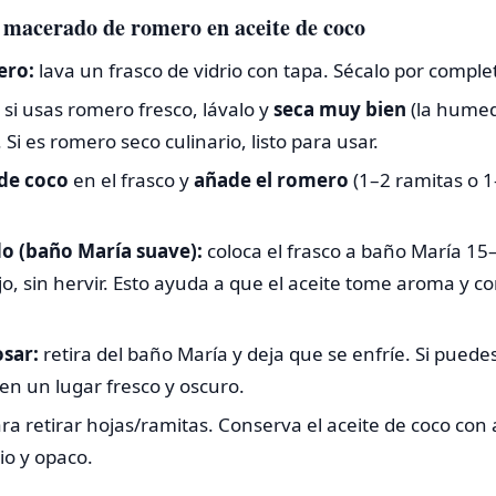
macerado de romero en aceite de coco
ero:
lava un frasco de vidrio con tapa. Sécalo por comple
si usas romero fresco, lávalo y
seca muy bien
(la humed
). Si es romero seco culinario, listo para usar.
 de coco
en el frasco y
añade el romero
(1–2 ramitas o 1
o (baño María suave):
coloca el frasco a baño María 15
o, sin hervir. Esto ayuda a que el aceite tome aroma y c
osar:
retira del baño María y deja que se enfríe. Si puede
en un lugar fresco y oscuro.
para retirar hojas/ramitas. Conserva el aceite de coco co
io y opaco.