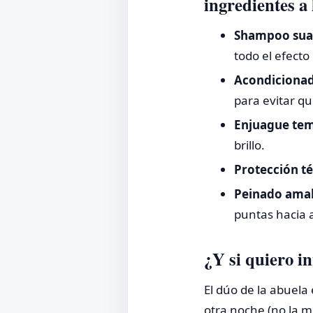
ingredientes a 
Shampoo sua
todo el efecto
Acondicionad
para evitar q
Enjuague tem
brillo.
Protección t
Peinado amab
puntas hacia a
¿Y si quiero in
El dúo de la abuela
otra noche (no la 