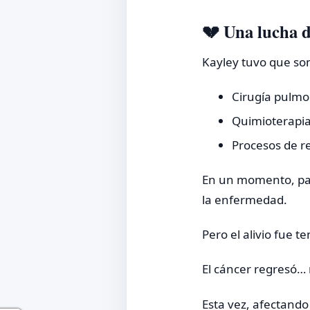
💔 Una lucha d
Kayley tuvo que so
Cirugía pulm
Quimioterapi
Procesos de r
En un momento, par
la enfermedad.
Pero el alivio fue t
El cáncer regresó…
Esta vez, afectand