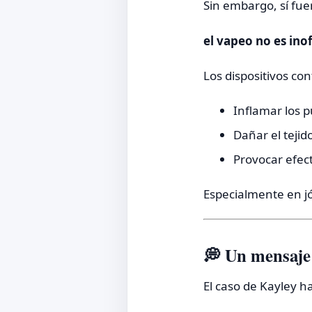
Sin embargo, sí fue
el vapeo no es ino
Los dispositivos co
Inflamar los 
Dañar el tejid
Provocar efec
Especialmente en jó
💭 Un mensaje
El caso de Kayley 