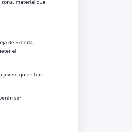
a zona, material que
reja de Brenda,
eter el
a joven, quien fue
berán ser