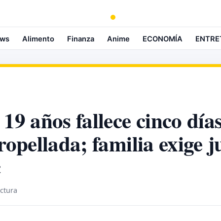
ws
Alimento
Finanza
Anime
ECONOMÍA
ENTRE
 19 años fallece cinco día
ropellada; familia exige j
c
ectura