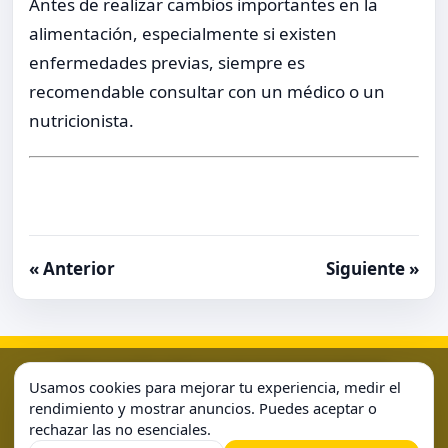
Antes de realizar cambios importantes en la
alimentación, especialmente si existen
enfermedades previas, siempre es
recomendable consultar con un médico o un
nutricionista.
« Anterior
Siguiente »
Aviso Legal
Condiciones de Uso
Contacto
Home
Usamos cookies para mejorar tu experiencia, medir el
Política de Cookies
Política de Privacidad
Sample Page
rendimiento y mostrar anuncios. Puedes aceptar o
rechazar las no esenciales.
Sample Page