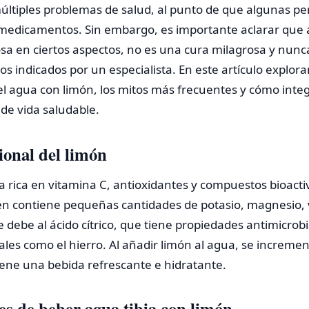
últiples problemas de salud, al punto de que algunas p
edicamentos. Sin embargo, es importante aclarar que 
sa en ciertos aspectos, no es una cura milagrosa y nunca
s indicados por un especialista. En este artículo explor
del agua con limón, los mitos más frecuentes y cómo int
 de vida saludable.
ional del limón
ta rica en vitamina C, antioxidantes y compuestos bioact
én contiene pequeñas cantidades de potasio, magnesio, v
e debe al ácido cítrico, que tiene propiedades antimicrob
les como el hierro. Al añadir limón al agua, se incremen
iene una bebida refrescante e hidratante.
les de beber agua tibia con limón