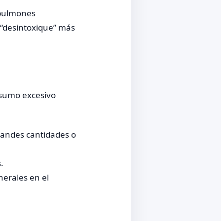
 pulmones
 “desintoxique” más
nsumo excesivo
randes cantidades o
.
nerales en el