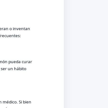
geran o inventan
frecuentes:
limón pueda curar
 ser un hábito
n médico. Si bien