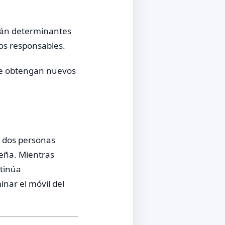
erán determinantes
los responsables.
 se obtengan nuevos
ó dos personas
reña. Mientras
ntinúa
inar el móvil del