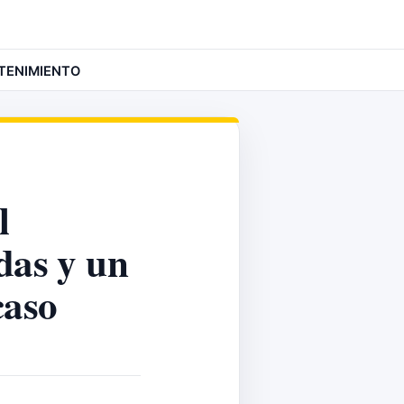
TENIMIENTO
l
das y un
caso