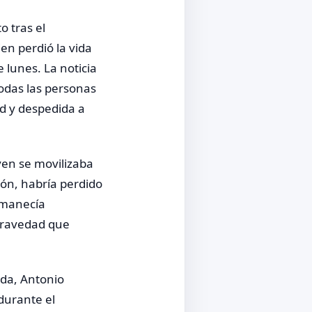
 tras el
ien perdió la vida
 lunes. La noticia
odas las personas
d y despedida a
ven se movilizaba
ón, habría perdido
rmanecía
 gravedad que
ida, Antonio
durante el