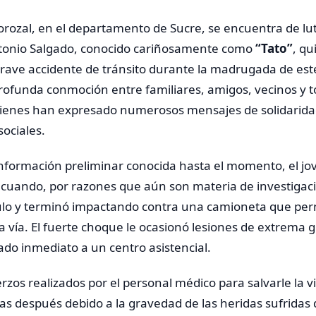
ozal, en el departamento de Sucre, se encuentra de luto
ntonio Salgado, conocido cariñosamente como
“Tato”
, qu
grave accidente de tránsito durante la madrugada de este
ofunda conmoción entre familiares, amigos, vecinos y t
uienes han expresado numerosos mensajes de solidarida
sociales.
nformación preliminar conocida hasta el momento, el jo
 cuando, por razones que aún son materia de investigaci
ículo y terminó impactando contra una camioneta que pe
a vía. El fuerte choque le ocasionó lesiones de extrema
lado inmediato a un centro asistencial.
erzos realizados por el personal médico para salvarle la v
ras después debido a la gravedad de las heridas sufridas 