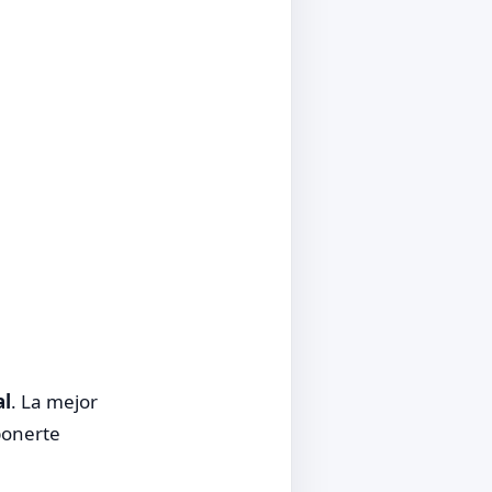
al
. La mejor
ponerte