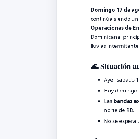
Domingo 17 de ag
continúa siendo u
Operaciones de E
Dominicana, princip
lluvias intermitente
🌊 Situación a
Ayer sábado 1
Hoy domingo 
Las
bandas e
norte de RD.
No se espera u