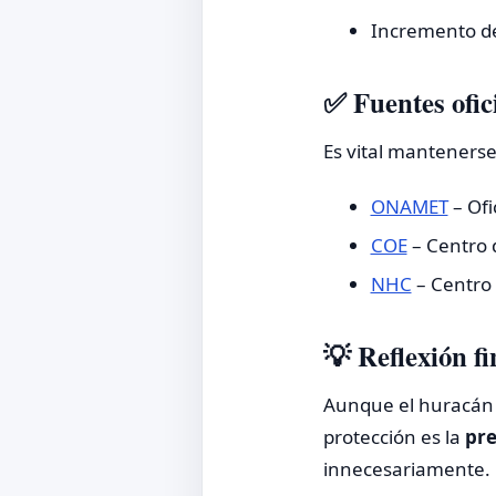
Incremento d
✅ Fuentes ofic
Es vital mantenerse
ONAMET
– Ofi
COE
– Centro 
NHC
– Centro
💡 Reflexión fi
Aunque el huracán E
protección es la
pr
innecesariamente.