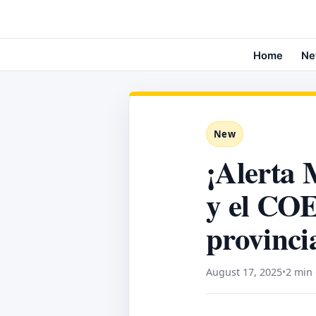
Home
Ne
New
¡Alerta 
y el COE
provinci
August 17, 2025
•
2 min 