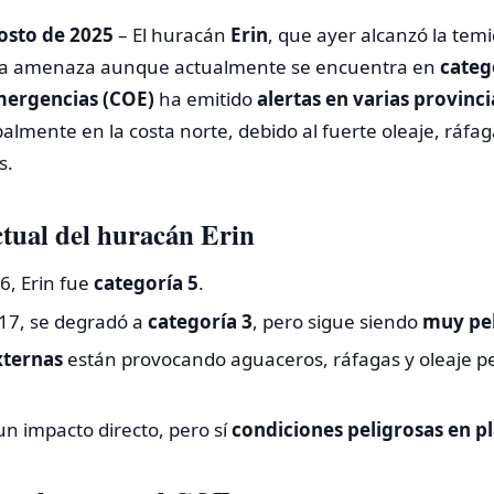
osto de 2025
– El huracán
Erin
, que ayer alcanzó la tem
na amenaza aunque actualmente se encuentra en
categ
mergencias (COE)
ha emitido
alertas en varias provinci
almente en la costa norte, debido al fuerte oleaje, ráfag
s.
ctual del huracán Erin
6, Erin fue
categoría 5
.
17, se degradó a
categoría 3
, pero sigue siendo
muy pe
xternas
están provocando aguaceros, ráfagas y oleaje pel
n impacto directo, pero sí
condiciones peligrosas en p