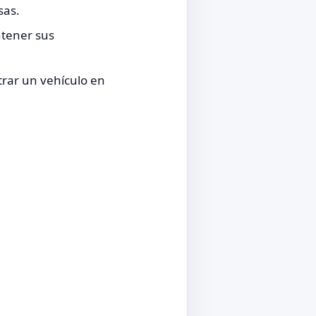
sas.
ntener sus
trar un vehículo en