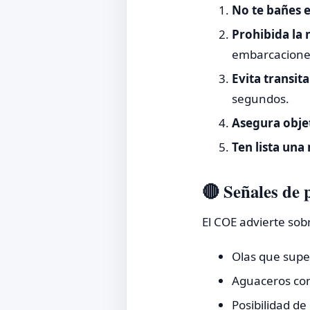
No te bañes e
Prohibida la
embarcacione
Evita transit
segundos.
Asegura obje
Ten lista un
🔴 Señales de p
El COE advierte sob
Olas que supe
Aguaceros co
Posibilidad de