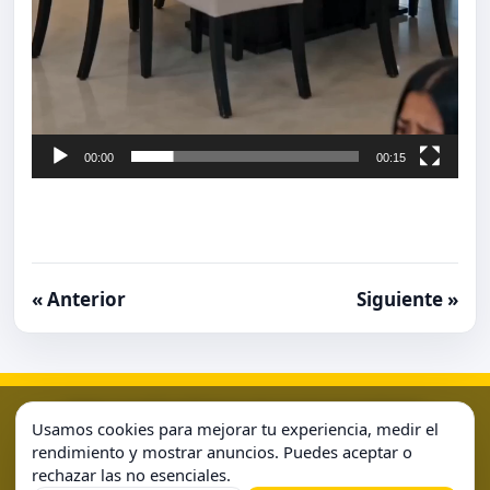
00:00
00:15
« Anterior
Siguiente »
Aviso Legal
Condiciones de Uso
Contacto
Home
Usamos cookies para mejorar tu experiencia, medir el
Política de Cookies
Política de Privacidad
Sample Page
rendimiento y mostrar anuncios. Puedes aceptar o
rechazar las no esenciales.
Sample Page