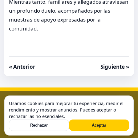
Mientras tanto, familiares y allegados atraviesan
un profundo duelo, acompañados por las
muestras de apoyo expresadas por la
comunidad.
« Anterior
Siguiente »
Aviso Legal
Condiciones de Uso
Contacto
Home
Usamos cookies para mejorar tu experiencia, medir el
Política de Cookies
Política de Privacidad
Sample Page
rendimiento y mostrar anuncios. Puedes aceptar o
rechazar las no esenciales.
Sample Page
Rechazar
Aceptar
© 2026 . Todos los derechos reservados.