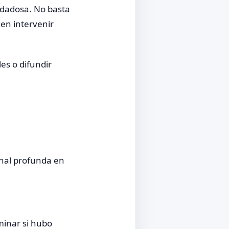
uidadosa. No basta
en intervenir
les o difundir
onal profunda en
minar si hubo