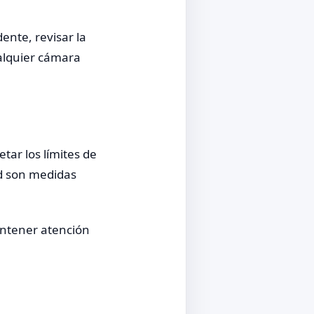
ente, revisar la
ualquier cámara
tar los límites de
d son medidas
antener atención