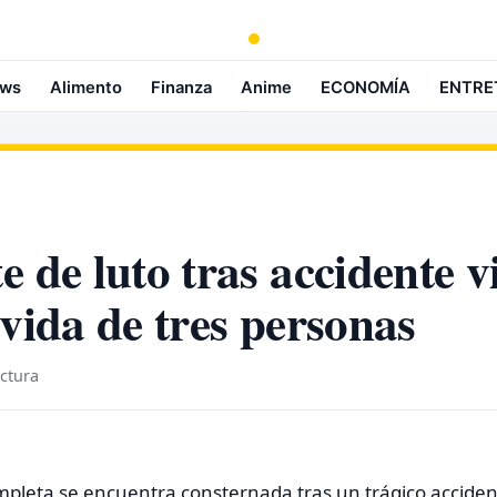
ws
Alimento
Finanza
Anime
ECONOMÍA
ENTRE
e de luto tras accidente v
 vida de tres personas
ectura
leta se encuentra consternada tras un trágico accident