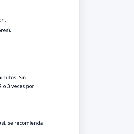
ón.
res).
inutos. Sin
 o 3 veces por
así, se recomienda