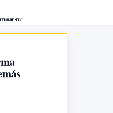
TENIMIENTO
orma
demás