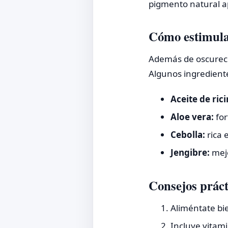
pigmento natural a
Cómo estimular
Además de oscurecer
Algunos ingrediente
Aceite de rici
Aloe vera:
for
Cebolla:
rica 
Jengibre:
mejo
Consejos práct
Aliméntate bie
Incluye vitami