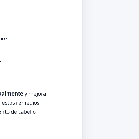
bre.
.
sualmente
y mejorar
e estos remedios
ento de cabello